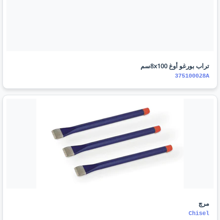
تراب بورغو أوغ 8x100سم
375100028A
مرچ
Chisel