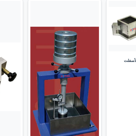
لأسفلت