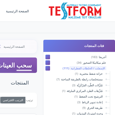
الصفحة الرئيسية
فئات المنتجات
الصفحة الرئيسية
أجريجا
(183)
علم ميكانيكا الصخور
(34)
سحب العينات 
الإسفلت / الخلطات القطرانية
(111)
خزانة شفط مختبرية
(1)
مستخلصات رابطة بالطريقة الساخنة
(7)
المنتجات
مُنَزِّلات الطَّرد المَرْكَزِيَّة
(3)
مُنَزِّهات الطرد المركزي الملزقة
(1)
الترشيح تحت الضغط
(1)
الترتيب الافتراضي
ترتيب:
إعادة تدوير الرباط
(3)
طريقة الحرق
(9)
وحدة استرداد المذيبات
(1)