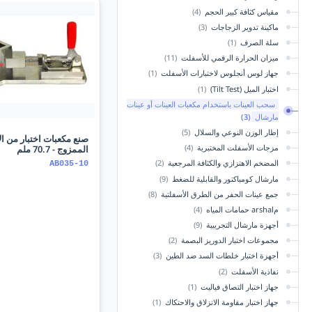
مقياس كثافة كبير الحجم
(4)
ماكينة تدوير الزجاجات
(3)
سلة الصرف
(1)
ميزان الحرارة الرقمي للأسفلت
(11)
جهاز لوس أنجلوس لاختبارات الأسفلت
(1)
اختبار الميل (Tilt Test)
(1)
سحب العينات باستخدام مكعبات العينات أو عينات
مارشال
(3)
إطار الوزن النوعي والسلال
(5)
صنع مكعبات اختبار من ا
مزجات الأسفلت المختبرية
(4)
الممزوج - 70.7 ملم
المضخم الاهتزازي والكثافة المرجعية
(2)
AB035-10
مارشال كومباكتور والقابلية للضغط
(9)
جمع عينات الحفر من الطرق الأسفلتية
(8)
مarshal حمامات المياه
(4)
أجهزة مارشال التجريبية
(9)
مجموعات اختبار الدوريز البصمة
(2)
أجهزة اختبار خلطات السد ضد الطين
(3)
نفاذية الأسفلت
(2)
جهاز اختبار التصاق فياليت
(1)
جهاز اختبار مقاومة الانزلاق والاحتكاك
(1)