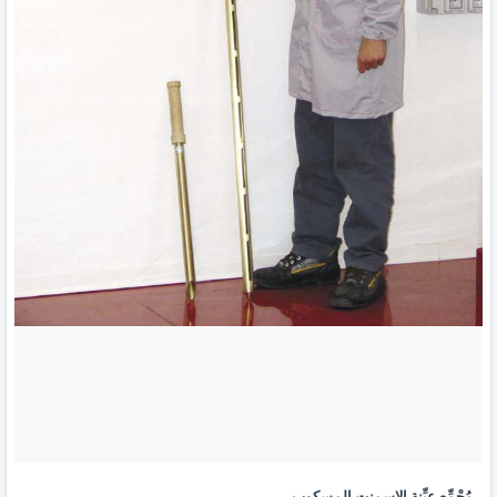
مُجْمِّع عيِّنة الإسمنت المسكوب