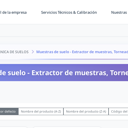
il de la empresa
Servicios Técnicos & Calibración
Nuestras 
Muestras de suelo - Extractor de muestras, Tornea
NICA DE SUELOS
e suelo - Extractor de muestras, Torn
or defecto
Nombre del producto (A-Z)
Nombre del producto (Z-A)
Código del