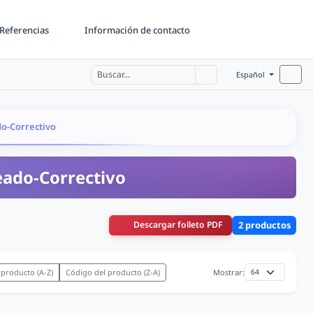
Referencias
Información de contacto
Español
do-Correctivo
eado-Correctivo
Descargar folleto PDF
2 productos
 producto (A-Z)
Código del producto (Z-A)
Mostrar: