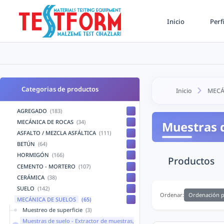
Inicio
Perf
Categorias de productos
Inicio
MECÁ
AGREGADO
(183)
MECÁNICA DE ROCAS
(34)
Muestras d
ASFALTO / MEZCLA ASFÁLTICA
(111)
BETÚN
(64)
HORMIGÓN
(166)
Productos
CEMENTO - MORTERO
(107)
CERÁMICA
(38)
SUELO
(142)
Ordenación p
Ordenar:
MECÁNICA DE SUELOS
(65)
Muestreo de superficie
(3)
Muestras de suelo - Extractor de muestras,