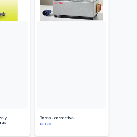
eo y
Torna - correctivo
ras
SL120