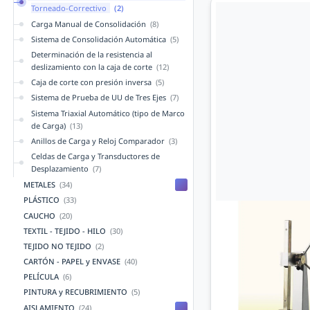
Torneado-Correctivo
(2)
Carga Manual de Consolidación
(8)
Sistema de Consolidación Automática
(5)
Determinación de la resistencia al
deslizamiento con la caja de corte
(12)
Caja de corte con presión inversa
(5)
Sistema de Prueba de UU de Tres Ejes
(7)
Sistema Triaxial Automático (tipo de Marco
de Carga)
(13)
Anillos de Carga y Reloj Comparador
(3)
Celdas de Carga y Transductores de
Desplazamiento
(7)
METALES
(34)
PLÁSTICO
(33)
CAUCHO
(20)
TEXTIL - TEJIDO - HILO
(30)
TEJIDO NO TEJIDO
(2)
CARTÓN - PAPEL y ENVASE
(40)
PELÍCULA
(6)
PINTURA y RECUBRIMIENTO
(5)
AISLAMIENTO
(24)