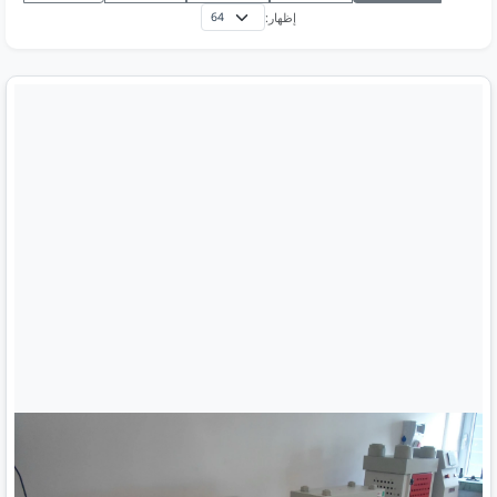
إظهار: