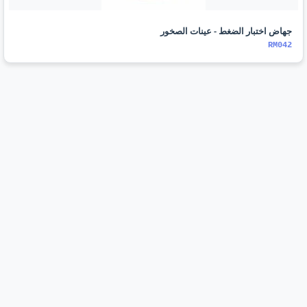
جهاض اختبار الضغط - عينات الصخور
RM042