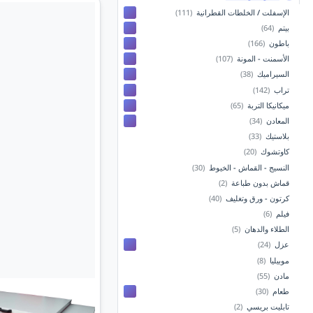
الإسفلت / الخلطات القطرانية
(111)
بيتم
(64)
باطون
(166)
الأسمنت - المونة
(107)
السيراميك
(38)
تراب
(142)
ميكانيكا التربة
(65)
المعادن
(34)
بلاستيك
(33)
كاوتشوك
(20)
النسيج - القماش - الخيوط
(30)
قماش بدون طباعة
(2)
كرتون - ورق وتغليف
(40)
فيلم
(6)
الطلاء والدهان
(5)
عزل
(24)
موبيليا
(8)
مادن
(55)
طعام
(30)
تابليت بريسي
(2)