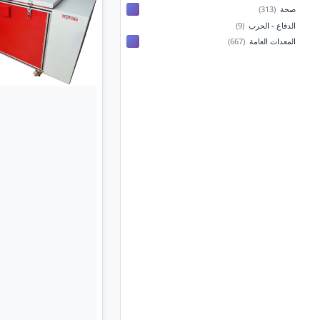
صحة
(313)
الدفاع - الحرب
(9)
المعدات العامة
(667)