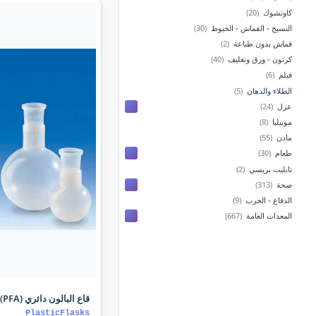
كاوتشوك
(20)
النسيج - القماش - الخيوط
(30)
قماش بدون طباعة
(2)
كرتون - ورق وتغليف
(40)
فيلم
(6)
الطلاء والدهان
(5)
عزل
(24)
موبيليا
(8)
مادن
(55)
طعام
(30)
تابليت بريسي
(2)
صحة
(313)
الدفاع - الحرب
(9)
المعدات العامة
(667)
قاع البالون دائري (PFA)
PlasticFlasks