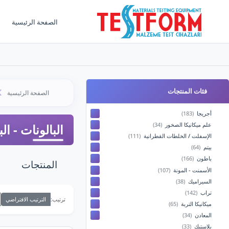
الصفحة الرئيسية
فئات المنتجات
الصفحة الرئيسية
أجريجا
(183)
علم ميكانيكا الصخور
(34)
البالونات - ال
الإسفلت / الخلطات القطرانية
(111)
بيتم
(64)
باطون
(166)
المنتجات
الأسمنت - المونة
(107)
السيراميك
(38)
تراب
(142)
الترتيب الافتراضي
ترتيب:
ميكانيكا التربة
(65)
المعادن
(34)
بلاستيك
(33)