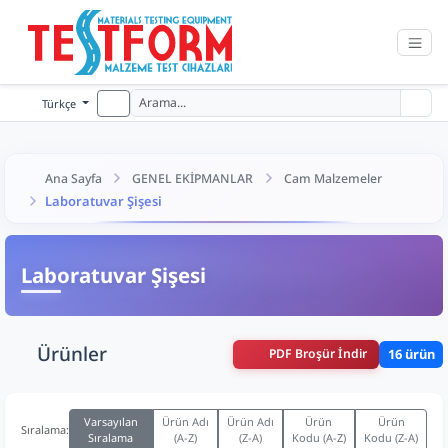
Türkçe
Ana Sayfa
GENEL EKİPMANLAR
Cam Malzemeler
Laboratuvar Şişesi
Laboratuvar Şişesi
Ürünler
PDF Broşür İndir
16 ürün
Varsayılan
Ürün Adı
Ürün Adı
Ürün
Ürün
Sıralama:
Sıralama
(A-Z)
(Z-A)
Kodu (A-Z)
Kodu (Z-A)