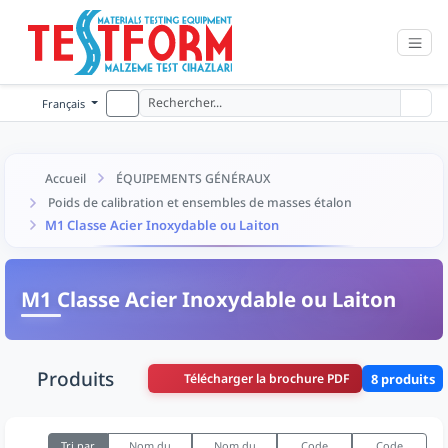
Français
Accueil
ÉQUIPEMENTS GÉNÉRAUX
Poids de calibration et ensembles de masses étalon
M1 Classe Acier Inoxydable ou Laiton
M1 Classe Acier Inoxydable ou Laiton
Produits
Télécharger la brochure PDF
8 produits
Tri par
Nom du
Nom du
Code
Code