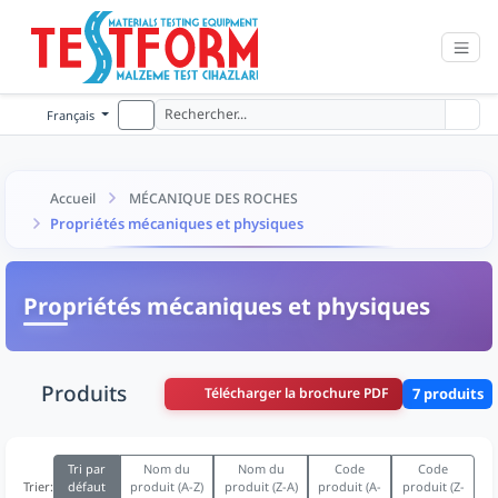
Français
Accueil
MÉCANIQUE DES ROCHES
Propriétés mécaniques et physiques
Propriétés mécaniques et physiques
Produits
Télécharger la brochure PDF
7 produits
Tri par
Nom du
Nom du
Code
Code
défaut
produit (A-Z)
produit (Z-A)
produit (A-
produit (Z-
Trier: