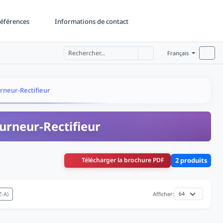
éférences
Informations de contact
Français
urneur-Rectifieur
ourneur-Rectifieur
Télécharger la brochure PDF
2 produits
Z-A)
Afficher: