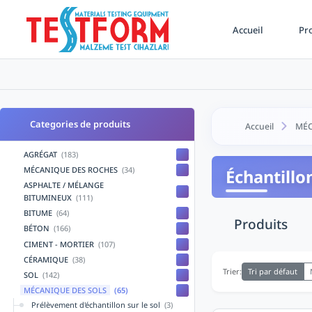
Accueil
Pro
Categories de produits
Accueil
MÉC
AGRÉGAT
(183)
MÉCANIQUE DES ROCHES
(34)
Échantillo
ASPHALTE / MÉLANGE
BITUMINEUX
(111)
BITUME
(64)
Produits
BÉTON
(166)
CIMENT - MORTIER
(107)
CÉRAMIQUE
(38)
Tri par défaut
Trier:
SOL
(142)
MÉCANIQUE DES SOLS
(65)
Prélèvement d'échantillon sur le sol
(3)