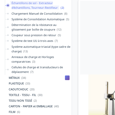
Échantillons de sol - Extracteur
d'échantillons, Tourneur-Rectifieur
(2)
Chargement Manuel de Consolidation
(8)
Système de Consolidation Automatique
(5)
Détermination de la résistance au
glissement par boîte de coupure
(12)
Coupeur sous pression de retour
(5)
Système de test UU à trois axes
(7)
Système automatique triaxial (type cadre de
charge)
(13)
Anneaux de charge et Horloges
comparatrices
(3)
Cellules de charge et transducteurs de
déplacement
(7)
MÉTAUX
(34)
PLASTIQUE
(33)
CAOUTCHOUC
(20)
TEXTILE - TISSU - FIL
(30)
TISSU NON TISSÉ
(2)
CARTON - PAPIER et EMBALLAGE
(40)
FILM
(6)