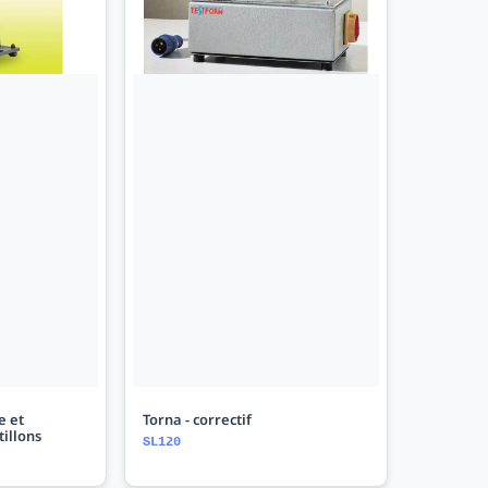
e et
Torna - correctif
tillons
SL120