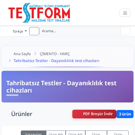
Türkçe
Ana Sayfa
ÇİMENTO - HARÇ
Tahribatsız Testler - Dayanıklılık test cihazları
Tahribatsız Testler - Dayanıklılık test
cihazları
Ürünler
PDF Broşür İndir
3 ürün
Varsayılan
Ürün Adı
Ürün Adı
Ürün
Ürün