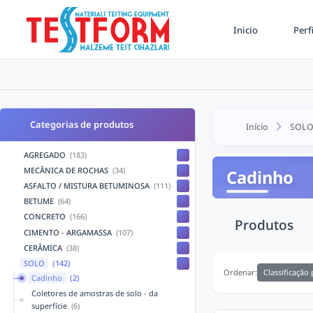
Inicio
Perf
Categorias de produtos
Início
SOL
AGREGADO
(183)
MECÂNICA DE ROCHAS
(34)
Cadinho
ASFALTO / MISTURA BETUMINOSA
(111)
BETUME
(64)
CONCRETO
(166)
Produtos
CIMENTO - ARGAMASSA
(107)
CERÂMICA
(38)
SOLO
(142)
Classificação
Ordenar:
Cadinho
(2)
Coletores de amostras de solo - da
superfície
(6)