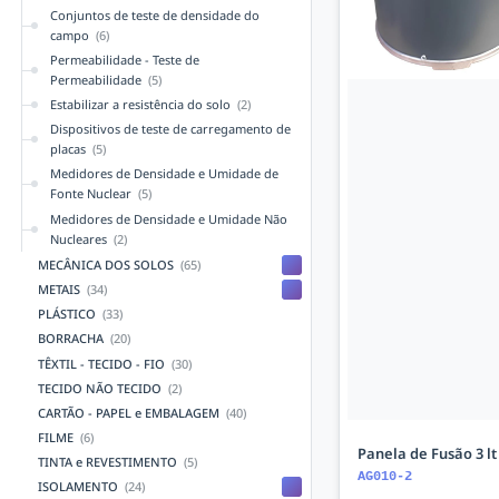
Conjuntos de teste de densidade do
campo
(6)
Permeabilidade - Teste de
Permeabilidade
(5)
Estabilizar a resistência do solo
(2)
Dispositivos de teste de carregamento de
placas
(5)
Medidores de Densidade e Umidade de
Fonte Nuclear
(5)
Medidores de Densidade e Umidade Não
Nucleares
(2)
MECÂNICA DOS SOLOS
(65)
METAIS
(34)
PLÁSTICO
(33)
BORRACHA
(20)
TÊXTIL - TECIDO - FIO
(30)
TECIDO NÃO TECIDO
(2)
CARTÃO - PAPEL e EMBALAGEM
(40)
FILME
(6)
Panela de Fusão 3 lt
TINTA e REVESTIMENTO
(5)
AG010-2
ISOLAMENTO
(24)