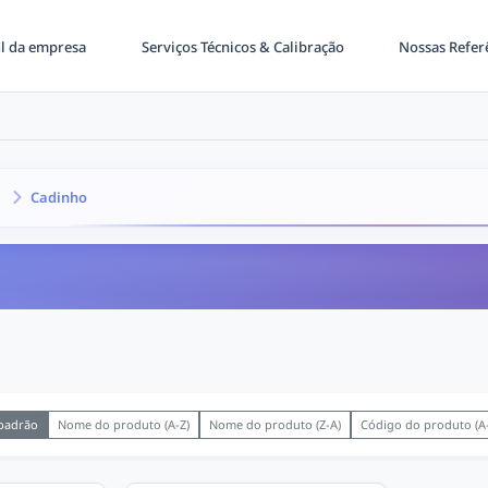
il da empresa
Serviços Técnicos & Calibração
Nossas Refer
Cadinho
O
 padrão
Nome do produto (A-Z)
Nome do produto (Z-A)
Código do produto (A-