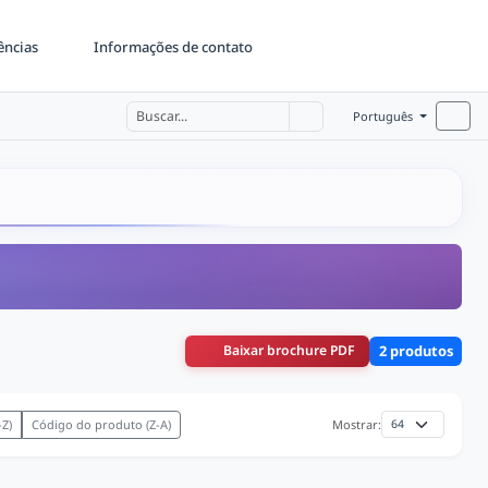
ências
Informações de contato
Português
Baixar brochure PDF
2 produtos
Z)
Código do produto (Z-A)
Mostrar: