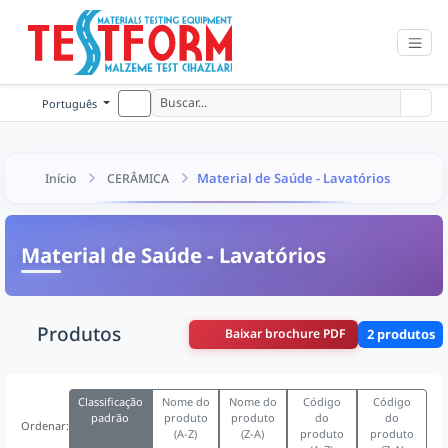
Português
Material de Saúde - Lavatórios
Início
CERÂMICA
Material de Saúde - Lavatórios
Produtos
Baixar brochure PDF
2 produtos
Classificação
Nome do
Nome do
Código
Código
padrão
produto
produto
do
do
Ordenar:
(A-Z)
(Z-A)
produto
produto