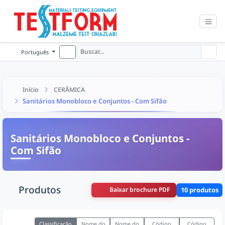
Português
Início
CERÂMICA
Sanitários Monobloco e Conjuntos - Com Sifão
Sanitários Monobloco e Conjuntos -
Com Sifão
Produtos
Baixar brochure PDF
10 produtos
Classificação
Nome do
Nome do
Código
Código