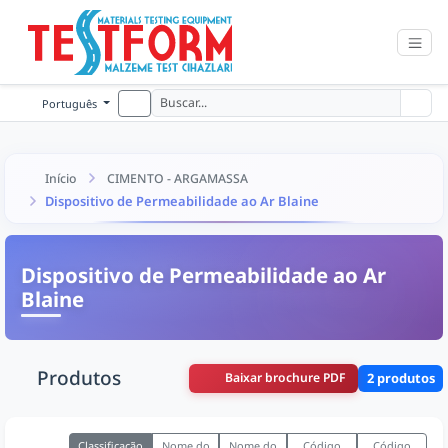
Português
Início
CIMENTO - ARGAMASSA
Dispositivo de Permeabilidade ao Ar Blaine
Dispositivo de Permeabilidade ao Ar
Blaine
Produtos
Baixar brochure PDF
2 produtos
Classificação
Nome do
Nome do
Código
Código