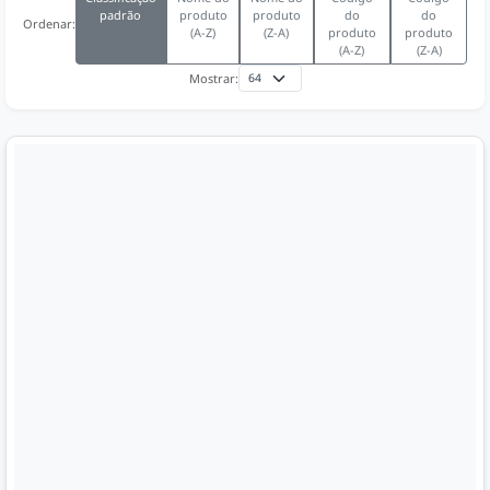
padrão
produto
produto
do
do
Ordenar:
(A-Z)
(Z-A)
produto
produto
(A-Z)
(Z-A)
Mostrar: