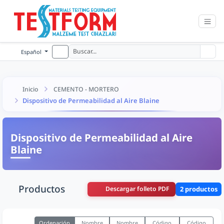
Español
Inicio
CEMENTO - MORTERO
Dispositivo de Permeabilidad al Aire Blaine
Dispositivo de Permeabilidad al Aire
Blaine
Productos
Descargar folleto PDF
2 productos
Ordenación
Nombre
Nombre
Código
Código