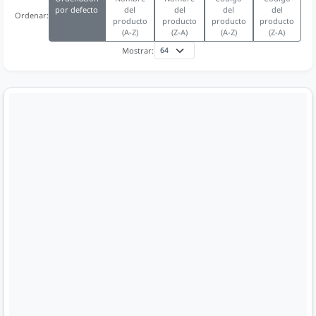
por defecto
del
del
del
del
Ordenar:
producto
producto
producto
producto
(A-Z)
(Z-A)
(A-Z)
(Z-A)
Mostrar: