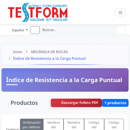
Español
Inicio
MECÁNICA DE ROCAS
Índice de Resistencia a la Carga Puntual
Índice de Resistencia a la Carga Puntual
Productos
Descargar folleto PDF
1 productos
Ordenación
Nombre
Nombre
Código
Código
por defecto
del
del
del
del
Ordenar: