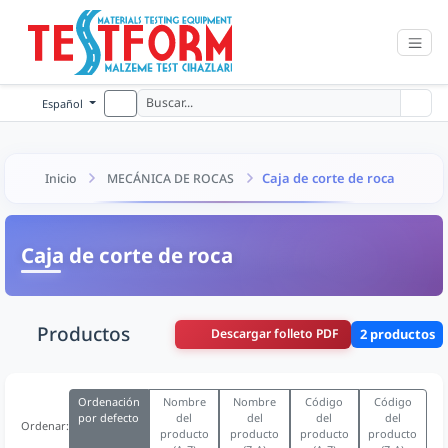
Español
Caja de corte de roca
Inicio
MECÁNICA DE ROCAS
Caja de corte de roca
Productos
Descargar folleto PDF
2 productos
Ordenación
Nombre
Nombre
Código
Código
por defecto
del
del
del
del
Ordenar:
producto
producto
producto
producto