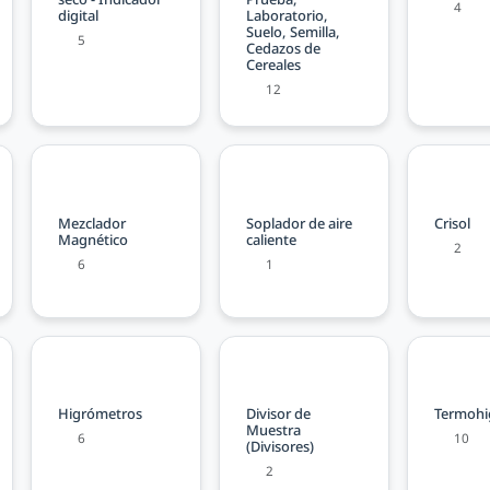
4
digital
Laboratorio,
Suelo, Semilla,
5
Cedazos de
Cereales
12
Mezclador
Soplador de aire
Crisol
Magnético
caliente
2
6
1
Higrómetros
Divisor de
Termohi
Muestra
6
10
(Divisores)
2