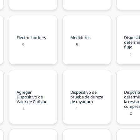
Electroshockers
Medidores
Disposit
determi
9
5
flujo
1
Agregar
Dispositivo de
Disposit
Dispositivo de
prueba de dureza
determi
Valor de Colisión
de rayadura
la resist
compres
1
1
2