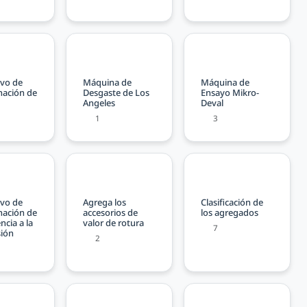
ivo de
Máquina de
Máquina de
nación de
Desgaste de Los
Ensayo Mikro-
Angeles
Deval
1
3
ivo de
Agrega los
Clasificación de
nación de
accesorios de
los agregados
encia a la
valor de rotura
7
ión
2