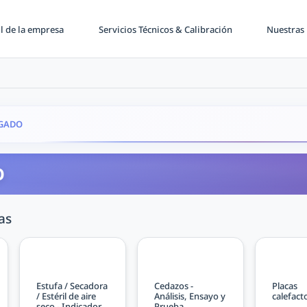
il de la empresa
Servicios Técnicos & Calibración
Nuestras 
GADO
O
as
Estufa / Secadora
Cedazos -
Placas
/ Estéril de aire
Análisis, Ensayo y
calefact
seco - Indicador
Prueba,