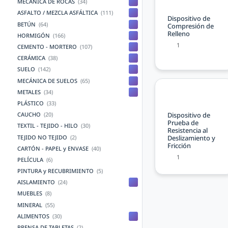
MECÁNICA DE ROCAS
(34)
ASFALTO / MEZCLA ASFÁLTICA
(111)
Dispositivo de
BETÚN
(64)
Compresión de
Relleno
HORMIGÓN
(166)
1
CEMENTO - MORTERO
(107)
CERÁMICA
(38)
SUELO
(142)
MECÁNICA DE SUELOS
(65)
METALES
(34)
PLÁSTICO
(33)
Dispositivo de
CAUCHO
(20)
Prueba de
TEXTIL - TEJIDO - HILO
(30)
Resistencia al
TEJIDO NO TEJIDO
(2)
Deslizamiento y
Fricción
CARTÓN - PAPEL y ENVASE
(40)
1
PELÍCULA
(6)
PINTURA y RECUBRIMIENTO
(5)
AISLAMIENTO
(24)
MUEBLES
(8)
MINERAL
(55)
ALIMENTOS
(30)
PRENSA DE TABLETAS
(2)