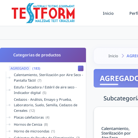
Inicio
Perf
Categorias de productos
AGRE
Inicio
AGREGADO
(183)
Calentamiento, Sterilización por Aire Seco -
AGREGAD
Pantalla Táctil
(7)
Estufa / Secadora / Estéril de aire seco -
Indicador digital
(5)
Subcategorí
Cedazos - Análisis, Ensayo y Prueba,
Laboratorio, Suelo, Semilla, Cedazos de
Cereales
(12)
Placas calefactoras
(4)
Hornos de Ceniza
(8)
Calentamiento,
Horno de microondas
(1)
Sterilización por
Aire Seco -
Cabinetas de Prueba de Climatización
(7)