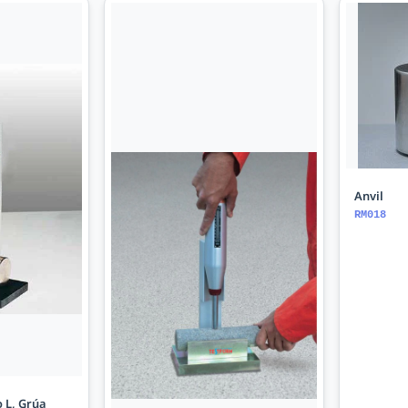
Anvil
RM018
o L, Grúa