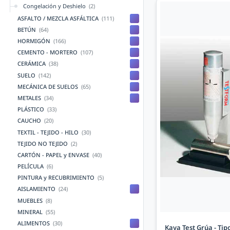
Congelación y Deshielo
(2)
ASFALTO / MEZCLA ASFÁLTICA
(111)
BETÚN
(64)
HORMIGÓN
(166)
CEMENTO - MORTERO
(107)
CERÁMICA
(38)
SUELO
(142)
MECÁNICA DE SUELOS
(65)
METALES
(34)
PLÁSTICO
(33)
CAUCHO
(20)
TEXTIL - TEJIDO - HILO
(30)
TEJIDO NO TEJIDO
(2)
CARTÓN - PAPEL y ENVASE
(40)
PELÍCULA
(6)
PINTURA y RECUBRIMIENTO
(5)
AISLAMIENTO
(24)
MUEBLES
(8)
MINERAL
(55)
ALIMENTOS
(30)
Kaya Test Grúa - Tip