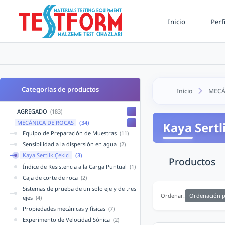
Inicio
Perf
Categorias de productos
Inicio
MECÁ
AGREGADO
(183)
MECÁNICA DE ROCAS
(34)
Kaya Sertl
Equipo de Preparación de Muestras
(11)
Sensibilidad a la dispersión en agua
(2)
Kaya Sertlik Çekici
(3)
Productos
Índice de Resistencia a la Carga Puntual
(1)
Caja de corte de roca
(2)
Sistemas de prueba de un solo eje y de tres
Ordenación p
Ordenar:
ejes
(4)
Propiedades mecánicas y físicas
(7)
Experimento de Velocidad Sónica
(2)