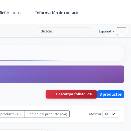
Referencias
Información de contacto
Español
Descargar folleto PDF
3 productos
 producto (A-Z)
Código del producto (Z-A)
Mostrar: