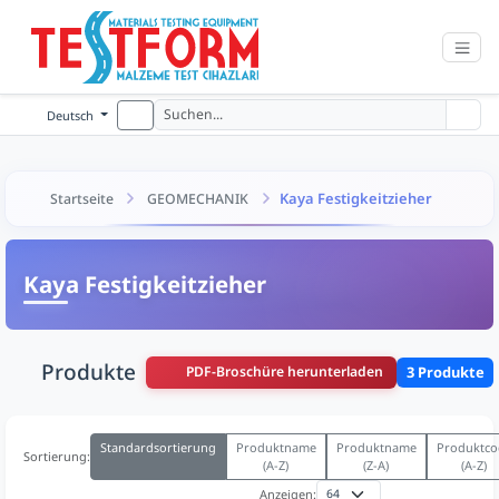
Deutsch
Kaya Festigkeitzieher
Startseite
GEOMECHANIK
Kaya Festigkeitzieher
Produkte
PDF-Broschüre herunterladen
3 Produkte
Standardsortierung
Produktname
Produktname
Produktco
Sortierung:
(A-Z)
(Z-A)
(A-Z)
Anzeigen: