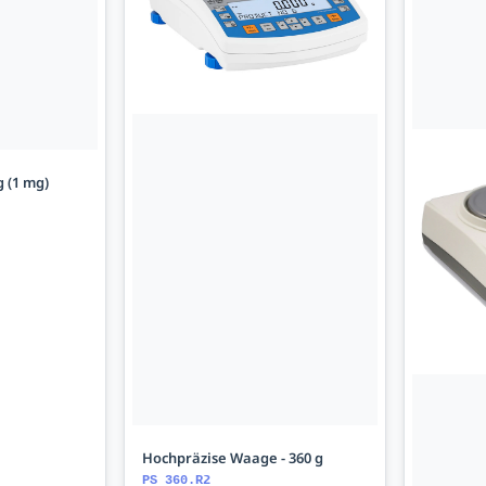
g (1 mg)
Hochpräzise Waage - 360 g
PS 360.R2