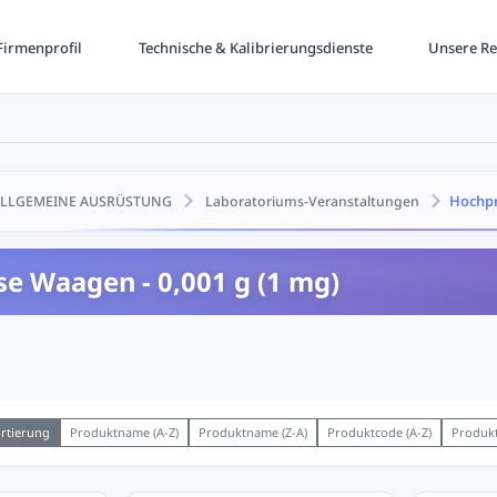
irmenprofil
Technische & Kalibrierungsdienste
Unsere Re
Hochpr
LLGEMEINE AUSRÜSTUNG
Laboratoriums-Veranstaltungen
e Waagen - 0,001 g (1 mg)
rtierung
Produktname (A-Z)
Produktname (Z-A)
Produktcode (A-Z)
Produkt