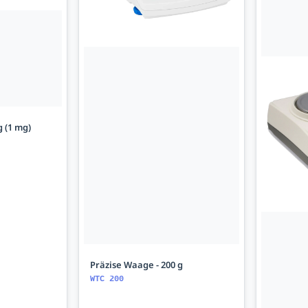
g (1 mg)
Präzise Waage - 200 g
WTC 200