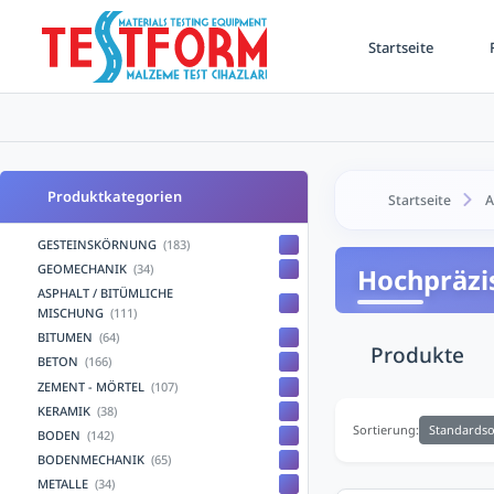
Startseite
F
Produktkategorien
Startseite
A
GESTEINSKÖRNUNG
(183)
GEOMECHANIK
(34)
Hochpräzis
ASPHALT / BITÜMLICHE
MISCHUNG
(111)
BITUMEN
(64)
Produkte
BETON
(166)
ZEMENT - MÖRTEL
(107)
KERAMIK
(38)
Standardso
Sortierung:
BODEN
(142)
BODENMECHANIK
(65)
METALLE
(34)