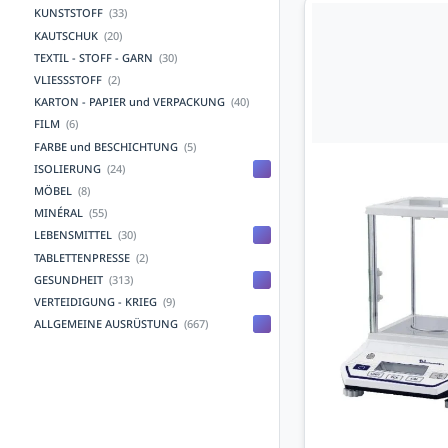
KUNSTSTOFF
(33)
KAUTSCHUK
(20)
TEXTIL - STOFF - GARN
(30)
VLIESSSTOFF
(2)
KARTON - PAPIER und VERPACKUNG
(40)
FILM
(6)
FARBE und BESCHICHTUNG
(5)
ISOLIERUNG
(24)
MÖBEL
(8)
MINÉRAL
(55)
LEBENSMITTEL
(30)
TABLETTENPRESSE
(2)
GESUNDHEIT
(313)
VERTEIDIGUNG - KRIEG
(9)
ALLGEMEINE AUSRÜSTUNG
(667)