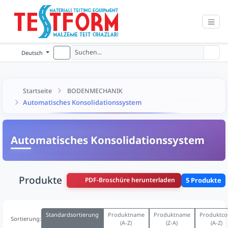
Deutsch
Startseite
BODENMECHANIK
Automatisches Konsolidationssystem
Automatisches Konsolidationssystem
Produkte
PDF-Broschüre herunterladen
5 Produkte
Standardsortierung
Produktname
Produktname
Produktco
Sortierung:
(A-Z)
(Z-A)
(A-Z)