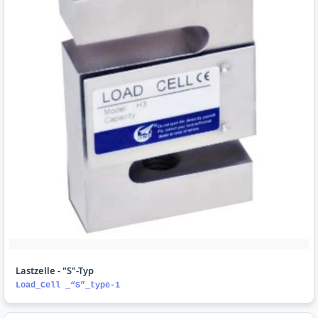
Lastzelle - "S"-Typ
Load_Cell _“S”_type-1