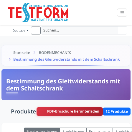
Deutsch
Startseite
BODENMECHANIK
Bestimmung des Gleitwiderstands mit dem Schaltschrank
Bestimmung des Gleitwiderstands mit
dem Schaltschrank
Produkte
PDF-Broschüre herunterladen
12 Produkte
Standardsortierung
Produktname
Produktname
Produktco