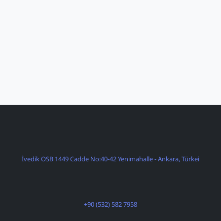
İvedik OSB 1449 Cadde No:40-42 Yenimahalle - Ankara, Türkei
+90 (532) 582 7958