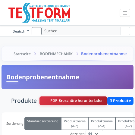
Deutsch
Bodenprobenentnahme
Startseite
BODENMECHANIK
Bodenprobenentnahme
Produkte
PDF-Broschüre herunterladen
3 Produkte
Standardsortierung
Produktname
Produktname
Produktco
Sortierung:
(A-Z)
(Z-A)
(A-Z)
Anzeigen: