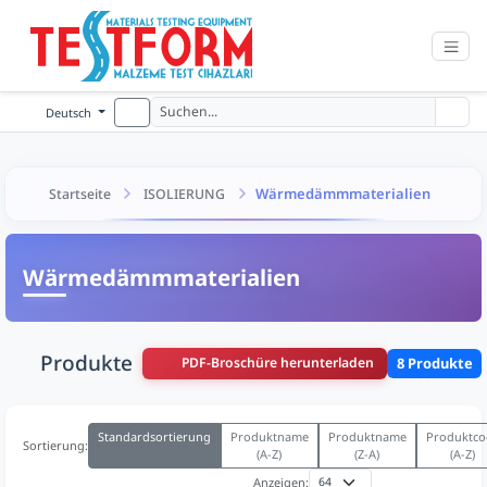
Deutsch
Wärmedämmmaterialien
Startseite
ISOLIERUNG
Wärmedämmmaterialien
Produkte
PDF-Broschüre herunterladen
8 Produkte
Standardsortierung
Produktname
Produktname
Produktco
Sortierung:
(A-Z)
(Z-A)
(A-Z)
Anzeigen: