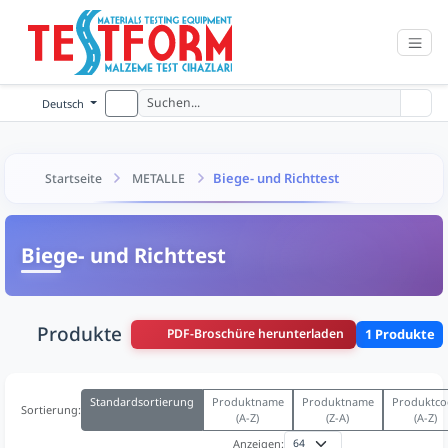
Deutsch
Biege- und Richttest
Startseite
METALLE
Biege- und Richttest
Produkte
PDF-Broschüre herunterladen
1 Produkte
Standardsortierung
Produktname
Produktname
Produktco
Sortierung:
(A-Z)
(Z-A)
(A-Z)
Anzeigen: