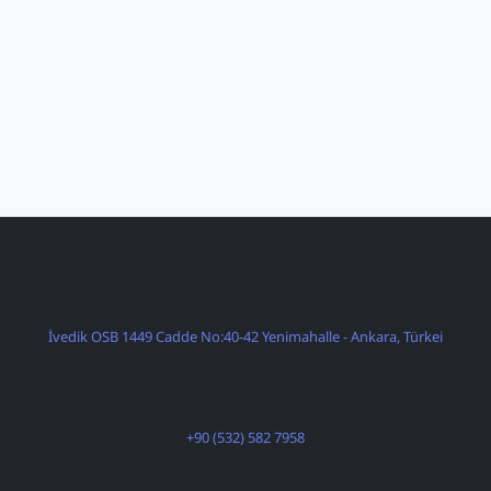
İvedik OSB 1449 Cadde No:40-42 Yenimahalle - Ankara, Türkei
+90 (532) 582 7958