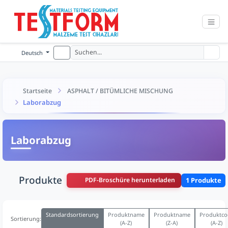
Deutsch
Startseite
ASPHALT / BITÜMLICHE MISCHUNG
Laborabzug
Laborabzug
Produkte
PDF-Broschüre herunterladen
1 Produkte
Standardsortierung
Produktname
Produktname
Produktco
Sortierung:
(A-Z)
(Z-A)
(A-Z)