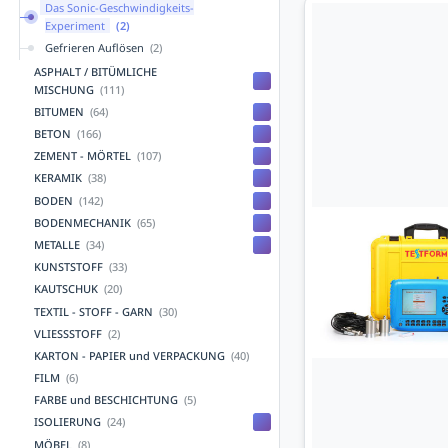
Das Sonic-Geschwindigkeits-
Experiment
(2)
Gefrieren Auflösen
(2)
ASPHALT / BITÜMLICHE
MISCHUNG
(111)
BITUMEN
(64)
BETON
(166)
ZEMENT - MÖRTEL
(107)
KERAMIK
(38)
BODEN
(142)
BODENMECHANIK
(65)
METALLE
(34)
KUNSTSTOFF
(33)
KAUTSCHUK
(20)
TEXTIL - STOFF - GARN
(30)
VLIESSSTOFF
(2)
KARTON - PAPIER und VERPACKUNG
(40)
FILM
(6)
FARBE und BESCHICHTUNG
(5)
ISOLIERUNG
(24)
MÖBEL
(8)