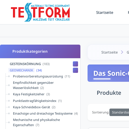
Startseite
F
Produktkategorien
Startseite
G
GESTEINSKÖRNUNG
(183)
GEOMECHANIK
(34)
Das Sonic
Probenvorbereitungsausrüstung
(11)
Empfindlichkeit gegenüber
Wasserlöslichkeit
(2)
Produkte
Kaya Festigkeitzieher
(3)
Punktlasttragfähigkeitsindex
(1)
Kaya-Schneidebox-Gerät
(2)
Standardso
Sortierung:
Einachsige und dreiachsige Testsysteme
(4)
Mechanische und physikalische
Eigenschaften
(7)