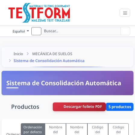
Español
Inicio
MECÁNICA DE SUELOS
Sistema de Consolidación Automática
Sistema de Consolidación Automática
Productos
Descargar folleto PDF
5 productos
Ordenación
Nombre
Nombre
Código
Código
por defecto
del
del
del
del
Ordenar: