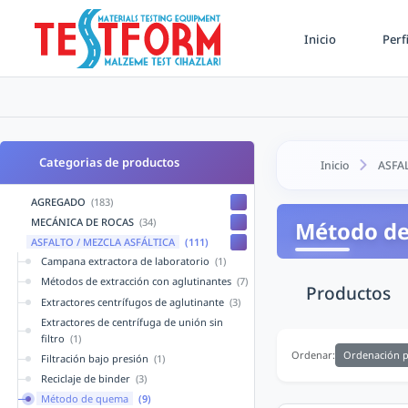
Inicio
Perf
Categorias de productos
Inicio
ASFA
AGREGADO
(183)
MECÁNICA DE ROCAS
(34)
Método d
ASFALTO / MEZCLA ASFÁLTICA
(111)
Campana extractora de laboratorio
(1)
Métodos de extracción con aglutinantes
(7)
Productos
Extractores centrífugos de aglutinante
(3)
Extractores de centrífuga de unión sin
filtro
(1)
Ordenación p
Ordenar:
Filtración bajo presión
(1)
Reciclaje de binder
(3)
Método de quema
(9)