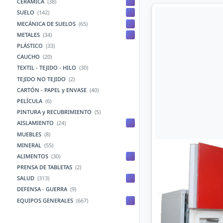
CERÁMICA
(38)
SUELO
(142)
MECÁNICA DE SUELOS
(65)
METALES
(34)
PLÁSTICO
(33)
CAUCHO
(20)
TEXTIL - TEJIDO - HILO
(30)
TEJIDO NO TEJIDO
(2)
CARTÓN - PAPEL y ENVASE
(40)
PELÍCULA
(6)
PINTURA y RECUBRIMIENTO
(5)
AISLAMIENTO
(24)
MUEBLES
(8)
MINERAL
(55)
ALIMENTOS
(30)
PRENSA DE TABLETAS
(2)
SALUD
(313)
DEFENSA - GUERRA
(9)
EQUIPOS GENERALES
(667)