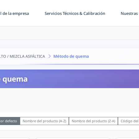
il de la empresa
Servicios Técnicos & Calibración
Nuestras 
Método de quema
LTO / MEZCLA ASFÁLTICA
e quema
or defecto
Nombre del producto (A-Z)
Nombre del producto (Z-A)
Código del