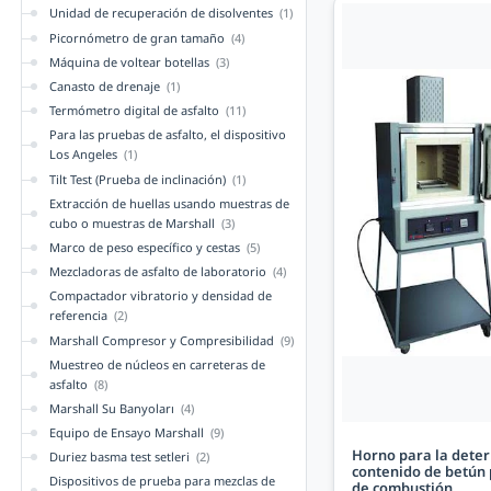
Unidad de recuperación de disolventes
(1)
Picornómetro de gran tamaño
(4)
Máquina de voltear botellas
(3)
Canasto de drenaje
(1)
Termómetro digital de asfalto
(11)
Para las pruebas de asfalto, el dispositivo
Los Angeles
(1)
Tilt Test (Prueba de inclinación)
(1)
Extracción de huellas usando muestras de
cubo o muestras de Marshall
(3)
Marco de peso específico y cestas
(5)
Mezcladoras de asfalto de laboratorio
(4)
Compactador vibratorio y densidad de
referencia
(2)
Marshall Compresor y Compresibilidad
(9)
Muestreo de núcleos en carreteras de
asfalto
(8)
Marshall Su Banyoları
(4)
Equipo de Ensayo Marshall
(9)
Horno para la deter
Duriez basma test setleri
(2)
contenido de betún
Dispositivos de prueba para mezclas de
de combustión