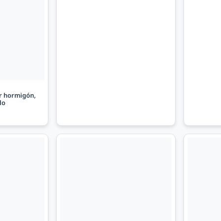
r hormigón,
lo