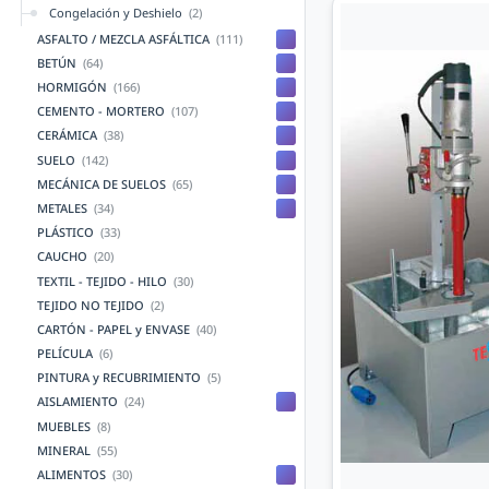
Congelación y Deshielo
(2)
ASFALTO / MEZCLA ASFÁLTICA
(111)
BETÚN
(64)
HORMIGÓN
(166)
CEMENTO - MORTERO
(107)
CERÁMICA
(38)
SUELO
(142)
MECÁNICA DE SUELOS
(65)
METALES
(34)
PLÁSTICO
(33)
CAUCHO
(20)
TEXTIL - TEJIDO - HILO
(30)
TEJIDO NO TEJIDO
(2)
CARTÓN - PAPEL y ENVASE
(40)
PELÍCULA
(6)
PINTURA y RECUBRIMIENTO
(5)
AISLAMIENTO
(24)
MUEBLES
(8)
MINERAL
(55)
ALIMENTOS
(30)