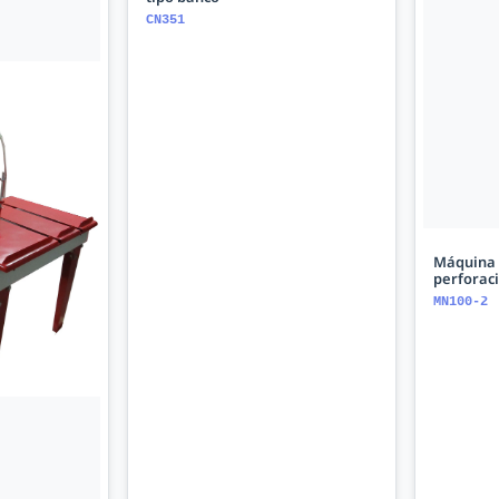
CN351
Máquina 
perforac
MN100-2