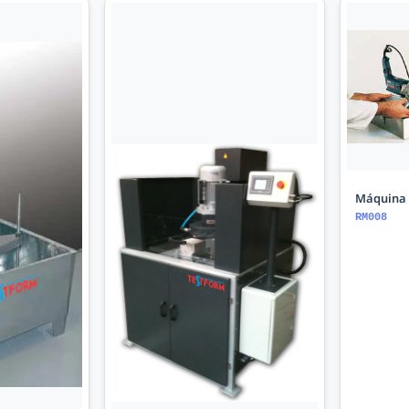
Máquina d
RM008