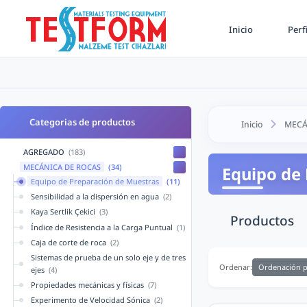
Inicio
Perf
Categorias de productos
Inicio
MECÁ
AGREGADO
(183)
MECÁNICA DE ROCAS
(34)
Equipo de
Equipo de Preparación de Muestras
(11)
Sensibilidad a la dispersión en agua
(2)
Kaya Sertlik Çekici
(3)
Productos
Índice de Resistencia a la Carga Puntual
(1)
Caja de corte de roca
(2)
Sistemas de prueba de un solo eje y de tres
Ordenación p
Ordenar:
ejes
(4)
Propiedades mecánicas y físicas
(7)
Experimento de Velocidad Sónica
(2)