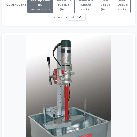
по
товара
товара
товара
товара
Сортировка:
умолчанию
(А-Я)
(Я-А)
(А-Я)
(Я-А)
Показать: