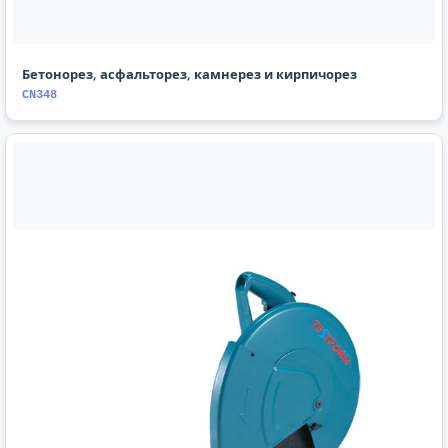
Бетонорез, асфальторез, камнерез и кирпичорез
CN348