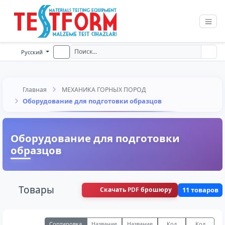
Русский
Главная
МЕХАНИКА ГОРНЫХ ПОРОД
Оборудование для подготовки образцов
Оборудование для подготовки
образцов
Товары
Скачать PDF брошюру
11 товаров
Сортировка
Название
Название
Код
Код