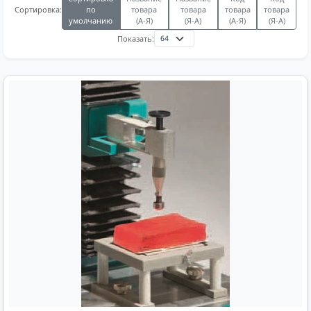
по
товара
товара
товара
товара
Сортировка:
умолчанию
(А-Я)
(Я-А)
(А-Я)
(Я-А)
Показать: