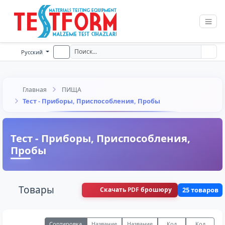
Русский
Главная
ПИЩА
Тест - Приборы, Приспособления, Пробы
Тест - Приборы, Приспособления,
Пробы
Товары
Скачать PDF брошюру
25 товаров
Сортировка
Название
Название
Код
Код