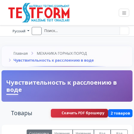
Русский
Главная
МЕХАНИКА ГОРНЫХ ПОРОД
Чувствительность к расслоению в воде
Чувствительность к расслоению в
воде
Товары
Скачать PDF брошюру
2 товаров
Сортировка
Название
Название
Код
Код