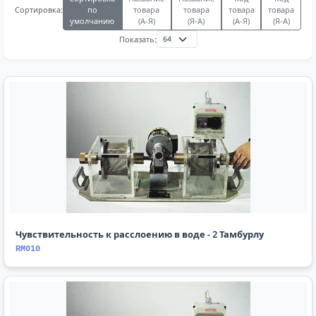
по
товара
товара
товара
товара
Сортировка:
умолчанию
(А-Я)
(Я-А)
(А-Я)
(Я-А)
Показать:
Чувствительность к расслоению в воде - 2 Тамбурлу
RM010