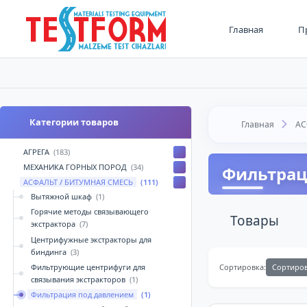
Главная
П
Категории товаров
Главная
АС
АГРЕГА
(183)
МЕХАНИКА ГОРНЫХ ПОРОД
(34)
Фильтрац
АСФАЛЬТ / БИТУМНАЯ СМЕСЬ
(111)
Вытяжной шкаф
(1)
Горячие методы связывающего
Товары
экстрактора
(7)
Центрифужные экстракторы для
биндинга
(3)
Фильтрующие центрифуги для
Сортиро
Сортировка:
связывания экстракторов
(1)
Фильтрация под давлением
(1)