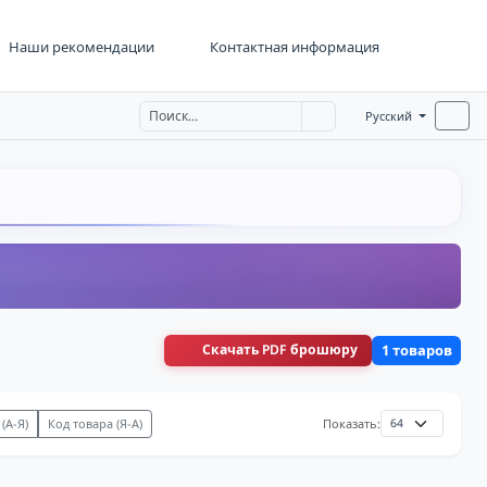
Наши рекомендации
Контактная информация
Русский
Скачать PDF брошюру
1 товаров
(А-Я)
Код товара (Я-А)
Показать: