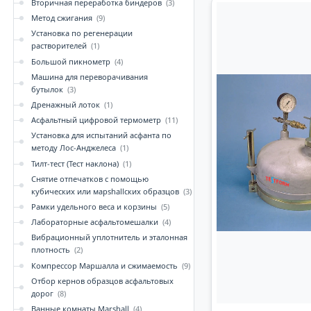
Вторичная переработка биндеров
(3)
Метод сжигания
(9)
Установка по регенерации
растворителей
(1)
Большой пикнометр
(4)
Машина для переворачивания
бутылок
(3)
Дренажный лоток
(1)
Асфальтный цифровой термометр
(11)
Установка для испытаний асфанта по
методу Лос-Анджелеса
(1)
Тилт-тест (Тест наклона)
(1)
Снятие отпечатков с помощью
кубических или марshallских образцов
(3)
Рамки удельного веса и корзины
(5)
Лабораторные асфальтомешалки
(4)
Вибрационный уплотнитель и эталонная
плотность
(2)
Компрессор Маршалла и сжимаемость
(9)
Отбор кернов образцов асфальтовых
дорог
(8)
Ванные комнаты Marshall
(4)