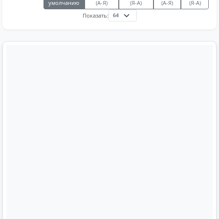
умолчанию
(А-Я)
(Я-А)
(А-Я)
(Я-А)
Показать: