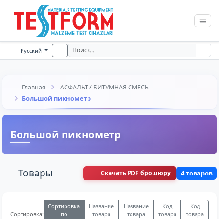
Русский
Главная
АСФАЛЬТ / БИТУМНАЯ СМЕСЬ
Большой пикнометр
Большой пикнометр
Товары
Скачать PDF брошюру
4 товаров
Сортировка
Название
Название
Код
Код
по
товара
товара
товара
товара
Сортировка: