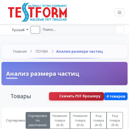
Русский
Анализ размера частиц
Главная
ПОЧВА
Анализ размера частиц
Товары
Скачать PDF брошюру
4 товаров
Сортировка
Название
Название
Код
Код
по
товара
товара
товара
товара
Сортировка:
умолчанию
(А-Я)
(Я-А)
(А-Я)
(Я-А)