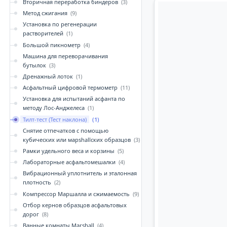
Вторичная переработка биндеров
(3)
Метод сжигания
(9)
Установка по регенерации
растворителей
(1)
Большой пикнометр
(4)
Машина для переворачивания
бутылок
(3)
Дренажный лоток
(1)
Асфальтный цифровой термометр
(11)
Установка для испытаний асфанта по
методу Лос-Анджелеса
(1)
Тилт-тест (Тест наклона)
(1)
Снятие отпечатков с помощью
кубических или марshallских образцов
(3)
Рамки удельного веса и корзины
(5)
Лабораторные асфальтомешалки
(4)
Вибрационный уплотнитель и эталонная
плотность
(2)
Компрессор Маршалла и сжимаемость
(9)
Отбор кернов образцов асфальтовых
дорог
(8)
Ванные комнаты Marshall
(4)