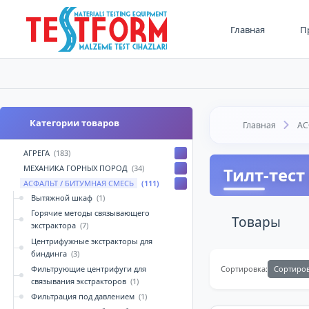
Главная
П
Категории товаров
Главная
АС
АГРЕГА
(183)
МЕХАНИКА ГОРНЫХ ПОРОД
(34)
Тилт-тест
АСФАЛЬТ / БИТУМНАЯ СМЕСЬ
(111)
Вытяжной шкаф
(1)
Горячие методы связывающего
Товары
экстрактора
(7)
Центрифужные экстракторы для
биндинга
(3)
Фильтрующие центрифуги для
Сортиро
Сортировка:
связывания экстракторов
(1)
Фильтрация под давлением
(1)