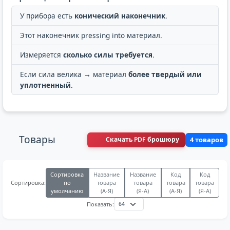
У прибора есть
конический наконечник
.
Этот наконечник pressing into материал.
Измеряется
сколько силы требуется
.
Если сила велика → материал
более твердый или
уплотненный
.
Товары
Скачать PDF брошюру
4 товаров
Сортировка
Название
Название
Код
Код
по
товара
товара
товара
товара
Сортировка:
умолчанию
(А-Я)
(Я-А)
(А-Я)
(Я-А)
Показать: