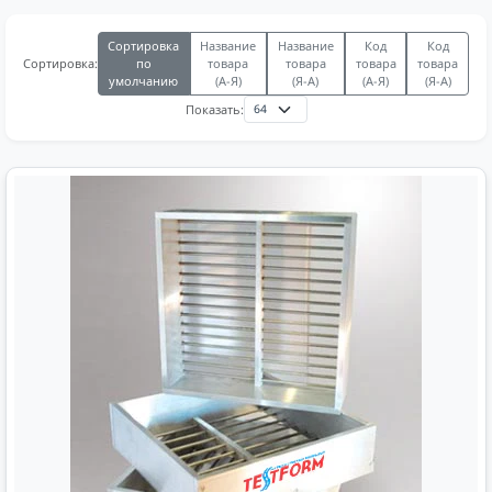
Сортировка
Название
Название
Код
Код
по
товара
товара
товара
товара
Сортировка:
умолчанию
(А-Я)
(Я-А)
(А-Я)
(Я-А)
Показать: