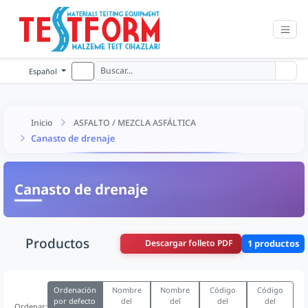
Español
Inicio
ASFALTO / MEZCLA ASFÁLTICA
Canasto de drenaje
Canasto de drenaje
Productos
Descargar folleto PDF
1 productos
Ordenación
Nombre
Nombre
Código
Código
por defecto
del
del
del
del
Ordenar: