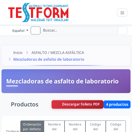
Español
Inicio
ASFALTO / MEZCLA ASFÁLTICA
Mezcladoras de asfalto de laboratorio
Mezcladoras de asfalto de laboratorio
Productos
Descargar folleto PDF
4 productos
Ordenación
Nombre
Nombre
Código
Código
por defecto
del
del
del
del
Ordenar: