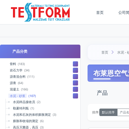
首页
公司
产品分类
首页
水泥 - 
骨料
(183)
岩石力学
(34)
布莱恩空气
沥青混合料
(111)
沥青
(64)
混凝土
(166)
产品
水泥 - 砂浆
(107)
水泥样品接收员
(2)
勒夏特列瓶
(1)
默认排序
产品名称
排序:
水泥和石灰的体积膨胀测定
(3)
膨胀和收缩的测定
(6)
高压灭菌器，高压
(3)