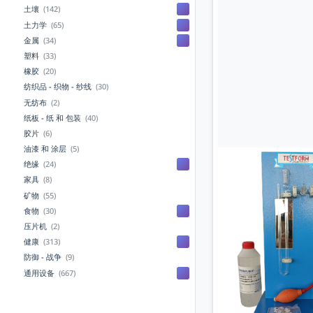
土壤
(142)
土力学
(65)
金属
(34)
塑料
(33)
橡胶
(20)
纺织品 - 织物 - 纱线
(30)
无纺布
(2)
纸板 - 纸 和 包装
(40)
胶片
(6)
油漆 和 涂层
(5)
绝缘
(24)
家具
(8)
矿物
(55)
食物
(30)
压片机
(2)
健康
(313)
防御 - 战争
(9)
通用设备
(667)