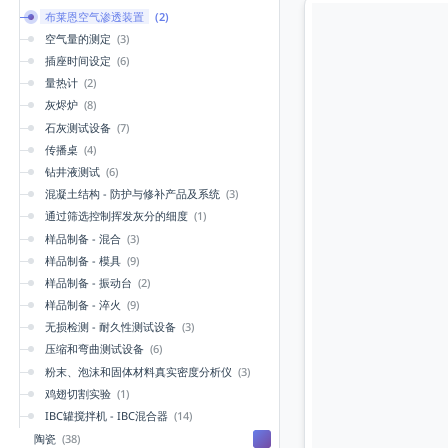
布莱恩空气渗透装置
(2)
空气量的测定
(3)
插座时间设定
(6)
量热计
(2)
灰烬炉
(8)
石灰测试设备
(7)
传播桌
(4)
钻井液测试
(6)
混凝土结构 - 防护与修补产品及系统
(3)
通过筛选控制挥发灰分的细度
(1)
样品制备 - 混合
(3)
样品制备 - 模具
(9)
样品制备 - 振动台
(2)
样品制备 - 淬火
(9)
无损检测 - 耐久性测试设备
(3)
压缩和弯曲测试设备
(6)
粉末、泡沫和固体材料真实密度分析仪
(3)
鸡翅切割实验
(1)
IBC罐搅拌机 - IBC混合器
(14)
陶瓷
(38)