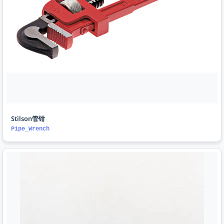
Stilson管钳
Pipe_Wrench