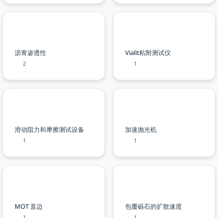
沥青渗透性
Vialit粘附测试仪
2
1
滑动阻力和摩擦测试设备
加速抛光机
1
1
MOT 直边
包覆砾石的扩散速度
1
1