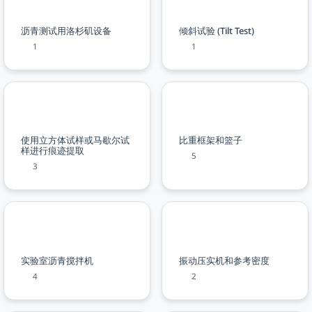
沥青测试用洛杉矶设备
倾斜试验 (Tilt Test)
1
1
使用立方体试样或马歇尔试
比重框架和篮子
样进行痕迹提取
5
3
实验室沥青搅拌机
振动压实机和参考密度
4
2