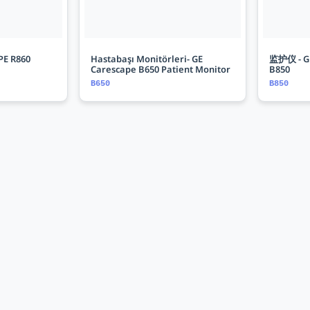
E R860
Hastabaşı Monitörleri- GE
监护仪 - GE
Carescape B650 Patient Monitor
B850
B650
B850