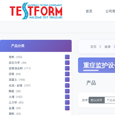
首页
公司
产品分类
首页
健康
骨料
(183)
岩石力学
(34)
重症监护设
沥青混合料
(111)
沥青
(64)
混凝土
(166)
产品
水泥 - 砂浆
(107)
陶瓷
(38)
土壤
(142)
默认排序
产品名称
排序:
土力学
(65)
金属
(34)
塑料
(33)