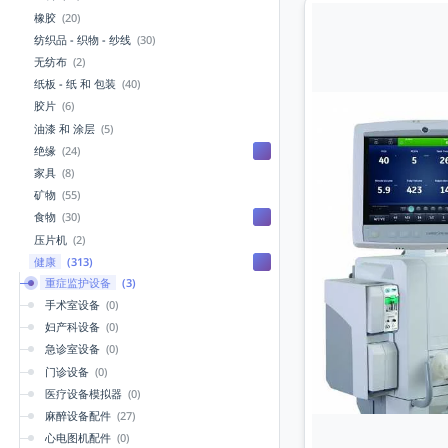
橡胶
(20)
纺织品 - 织物 - 纱线
(30)
无纺布
(2)
纸板 - 纸 和 包装
(40)
胶片
(6)
油漆 和 涂层
(5)
绝缘
(24)
家具
(8)
矿物
(55)
食物
(30)
压片机
(2)
健康
(313)
重症监护设备
(3)
手术室设备
(0)
妇产科设备
(0)
急诊室设备
(0)
门诊设备
(0)
医疗设备模拟器
(0)
麻醉设备配件
(27)
心电图机配件
(0)