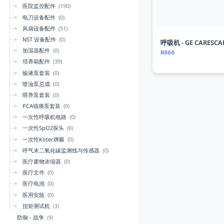
医院监控配件
(190)
电刀设备配件
(0)
风扇设备配件
(51)
NST 设备配件
(0)
呼吸机 - GE CARESCAP
加湿器配件
(0)
R860
培养箱配件
(39)
输液泵套装
(0)
喷油泵总成
(0)
喂养泵套装
(0)
PCA镇痛泵套装
(0)
一次性呼吸机电路
(0)
一次性SpO2探头
(0)
一次性Koter牌匾
(0)
呼气末二氧化碳监测线与传感器
(0)
医疗废物浓缩器
(0)
医疗文件
(0)
医疗电池
(0)
医用安瓿
(0)
扭矩测试机
(3)
防御 - 战争
(9)