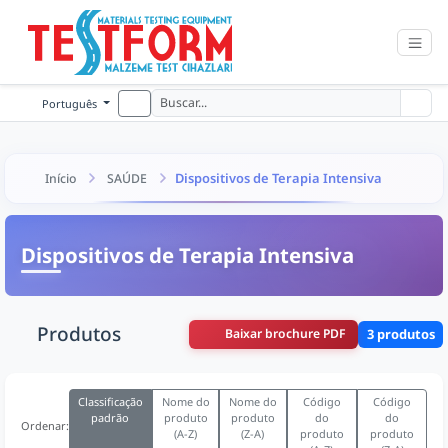
Português
Dispositivos de Terapia Intensiva
Início
SAÚDE
Dispositivos de Terapia Intensiva
Produtos
Baixar brochure PDF
3 produtos
Classificação
Nome do
Nome do
Código
Código
padrão
produto
produto
do
do
Ordenar:
(A-Z)
(Z-A)
produto
produto