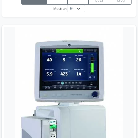
(A-Z)
(Z-A)
Mostrar: