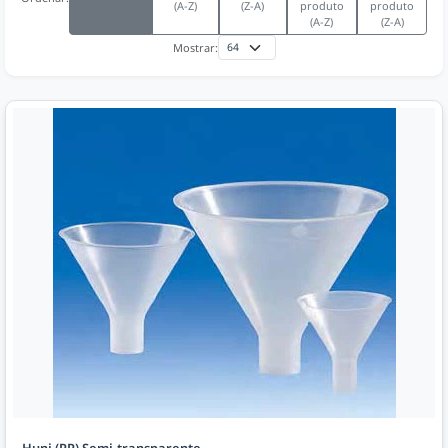
(A-Z)
(Z-A)
produto
produto
(A-Z)
(Z-A)
Mostrar:
Huni (PP) Semi-transparente