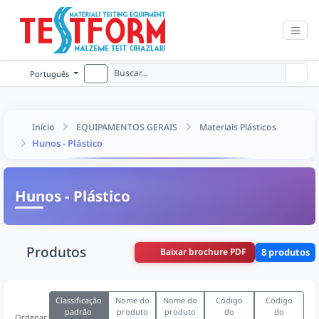
Português
Início
EQUIPAMENTOS GERAIS
Materiais Plásticos
Hunos - Plástico
Hunos - Plástico
Produtos
Baixar brochure PDF
8 produtos
Classificação
Nome do
Nome do
Código
Código
padrão
produto
produto
do
do
Ordenar: